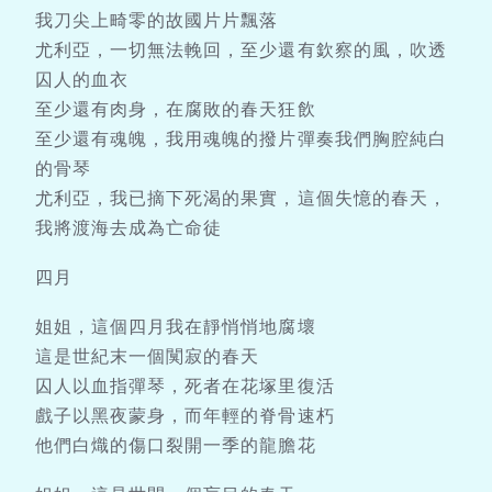
我刀尖上畸零的故國片片飄落
尤利亞，一切無法輓回，至少還有欽察的風，吹透
囚人的血衣
至少還有肉身，在腐敗的春天狂飲
至少還有魂魄，我用魂魄的撥片彈奏我們胸腔純白
的骨琴
尤利亞，我已摘下死渴的果實，這個失憶的春天，
我將渡海去成為亡命徒
四月
姐姐，這個四月我在靜悄悄地腐壞
這是世紀末一個闃寂的春天
囚人以血指彈琴，死者在花塚里復活
戲子以黑夜蒙身，而年輕的脊骨速朽
他們白熾的傷口裂開一季的龍膽花